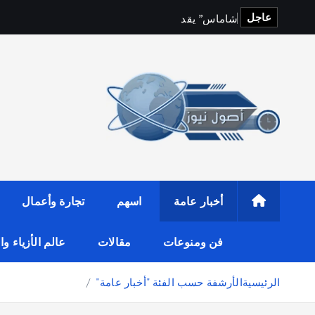
عاجل
ش
ا
م
ا
س
”
ي
ق
د
م
ت
ج
ر
ب
ة
م
س
أخبار عامة
اسهم
تجارة وأعمال
فن ومنوعات
مقالات
عالم الأزياء و
الرئيسية
الأرشفة حسب الفئة "أخبار عامة"