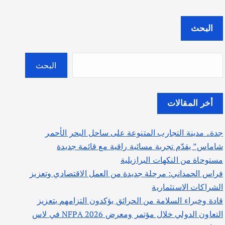
البحث
البحث
أخر المقالات
جدة.. مدينة التجارب المتنوعة على ساحل البحر الأحمر
شاماس” يقدّم تجربة مسائية راقية مع قائمة جديدة
مستوحاة من النكهات البرازيلية
فراس الحمداني: مرحلة جديدة من العمل الاقتصادي وتعزيز
الشراكات الاستثمارية
قادة وخبراء السلامة من الحرائق يؤكدون التزامهم بتعزيز
التعاون الدولي خلال مؤتمر ومعرض NFPA 2026 في لاس