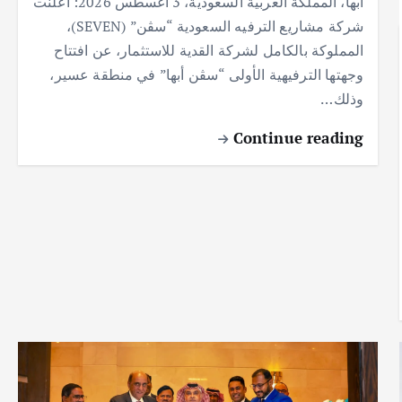
أبها، المملكة العربية السعودية، 3 أغسطس 2026: أعلنت
شركة مشاريع الترفيه السعودية “سڤن” (SEVEN)،
المملوكة بالكامل لشركة القدية للاستثمار، عن افتتاح
وجهتها الترفيهية الأولى “سڤن أبها” في منطقة عسير،
وذلك…
Continue reading