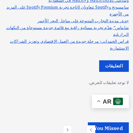
وساعتي Watch Ultra2 و Watch9 في السعودية
سامسونج وSpotify تتعاونان لإتاحة تجربة Spotify Premium على المزيد
من الأجهزة
جدة.. مدينة التجارب المتنوعة على ساحل البحر الأحمر
شاماس” يقدّم تجربة مسائية راقية مع قائمة جديدة مستوحاة من النكهات
البرازيلية
فراس الحمداني: مرحلة جديدة من العمل الاقتصادي وتعزيز الشراكات
الاستثمارية
التعليقات
لا توجد تعليقات للعرض.
AR
You Missed