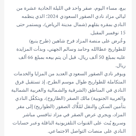
بيع، مساء اليوم، صقر واحد في الليلة الحادية عشرة من
ليالي مزاد نادي الصقور السعودي 2024؛ الذي ينظمه
النادي بمقره بمَلهم (شمال مدينة الرياض)، ويستمر حتى
15 نوفمبر المقبل.
وعُرض على منصة المزاد فرخ شاهين (طرح ينبع)
للطواريح عطاالله وحامد وسالم الجهني، وبدأت المزايدة
عليه بمبلغ 50 ألف ريال، قبل أن يتم بيعه بمبلغ 66 ألف
ريال.
ويوفر نادي الصقور السعودي العديد من المزايا والخدمات
المتكاملة للطواريح طوال موسم الطرح، إذ تستقبل فرق
النادي في المناطق (الشرقية والشمالية والغربية الشمالية
والغربية الجنوبية) مالك الصقر (الطاروح)، ويتكفَّل النادي
بتأمين السكن والنقل لمُلَّاك الصقور (الطواريح) إلى مقر
المزاد، ويجري عرض الصقر في مزاد تنافسي مباشر
وسريع يُبث على القنوات التلفزيونية الناقلة وعبر حسابات
النادي على منصات التواصل الاجتماعي.